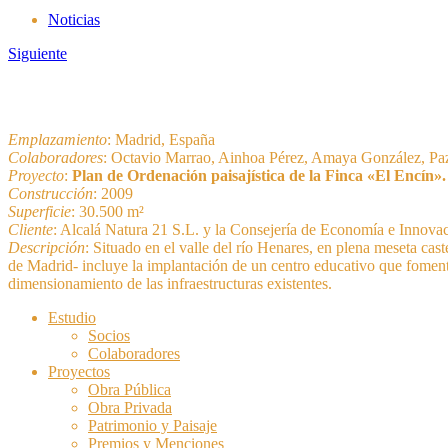
Noticias
Siguiente
Emplazamiento
: Madrid, España
Colaboradores
: Octavio Marrao, Ainhoa Pérez, Amaya González, Paz
Proyecto
:
Plan de Ordenación paisajística de la Finca «El Encí
Construcción
: 2009
Superficie
: 30.500 m²
Cliente
: Alcalá Natura 21 S.L. y la Consejería de Economía e Innov
Descripción
: Situado en el valle del río Henares, en plena meseta ca
de Madrid- incluye la implantación de un centro educativo que fomenta
dimensionamiento de las infraestructuras existentes.
Estudio
Socios
Colaboradores
Proyectos
Obra Pública
Obra Privada
Patrimonio y Paisaje
Premios y Menciones