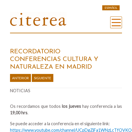
ESPAÑOL
RECORDATORIO
CONFERENCIAS CULTURA Y
NATURALEZA EN MADRID
ANTERIOR
SIGUIENTE
NOTICIAS
Os recordamos que todos
los jueves
hay conferencia a las
19,00 hrs
.
Se puede acceder a la conferencia en el siguiente link:
https://www.youtube.com/channel/UCpDgZjFa1WNzLcTfOVKOo