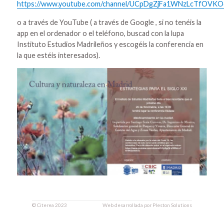
https://www.youtube.com/channel/UCpDgZjFa1WNzLcTfOVKOo
o a través de YouTube ( a través de Google , si no tenéis la
app en el ordenador o el teléfono, buscad con la lupa
Instituto Estudios Madrileños y escogéis la conferencia en
la que estéis interesados).
©
Citerea
2023
Web desarrollada por
Pleston Solutions